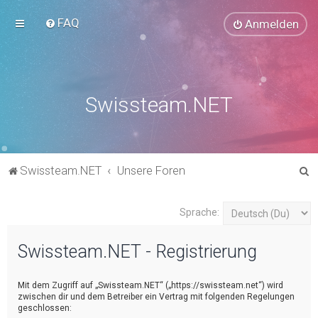
FAQ
Anmelden
Swissteam.NET
S
Swissteam.NET
Unsere Foren
u
c
Sprache:
h
Swissteam.NET - Registrierung
e
Mit dem Zugriff auf „Swissteam.NET“ („https://swissteam.net“) wird
zwischen dir und dem Betreiber ein Vertrag mit folgenden Regelungen
geschlossen: