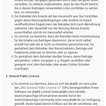
Inhalte enthält, die gegen geltendes Recht oder die guten Sitten
verstoßen. Du erklärst insbesondere, dass du das Recht besitzt,
die in deinen Beiträgen verwendeten Links und Bilder zu setzen
bzw. zu verwenden.
Der Betreiber des Boards übt das Hausrecht aus. Bei Verstößen
gegen diese Nutzungsbedingungen oder anderer im Board
veröffentlichten Regeln kann der Betreiber dich nach Abmahnung
zeitweise oder dauerhaft von der Nutzung dieses Boards
ausschließen und dir ein Hausverbot erteilen.
Du nimmst zur Kenntnis, dass der Betreiber keine Verantwortung
für die Inhalte von Beiträgen übernimmt, die er nicht selbst
erstellt hat oder die er nicht zur Kenntnis genommen hat. Du
gestattest dem Betreiber, dein Benutzerkonto, Beiträge und
Funktionen jederzeit zu löschen oder zu sperren.
Du gestattest dem Betreiber darüber hinaus, deine Beiträge
abzuändern, sofern sie gegen o. g. Regeln verstoßen oder
geeignet sind, dem Betreiber oder einem Dritten Schaden
zuzufügen.
4. General Public License
Du nimmst zur Kenntnis, dass es sich bei phpBB um eine unter
der „
GNU General Public License v2
“ (GPL) bereitgestellten Foren-
Software von phpBB Limited (www.phpbb.com) handelt;
deutschsprachige Informationen werden durch die
deutschsprachige Community unter www.phpbb.de zur Verfügung
gestellt. Beide haben keinen Einfluss auf die Art und Weise, wie