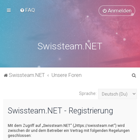
FAQ
Anmelden
Swissteam.NET
S
Swissteam.NET
Unsere Foren
u
c
Sprache:
h
Swissteam.NET - Registrierung
e
Mit dem Zugriff auf „Swissteam.NET“ („https://swissteam.net“) wird
zwischen dir und dem Betreiber ein Vertrag mit folgenden Regelungen
geschlossen: