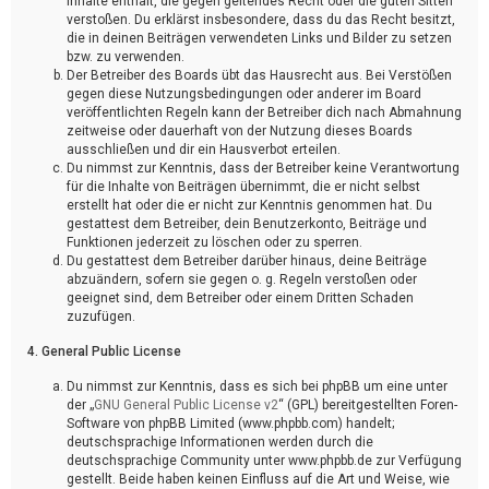
Inhalte enthält, die gegen geltendes Recht oder die guten Sitten
verstoßen. Du erklärst insbesondere, dass du das Recht besitzt,
die in deinen Beiträgen verwendeten Links und Bilder zu setzen
bzw. zu verwenden.
Der Betreiber des Boards übt das Hausrecht aus. Bei Verstößen
gegen diese Nutzungsbedingungen oder anderer im Board
veröffentlichten Regeln kann der Betreiber dich nach Abmahnung
zeitweise oder dauerhaft von der Nutzung dieses Boards
ausschließen und dir ein Hausverbot erteilen.
Du nimmst zur Kenntnis, dass der Betreiber keine Verantwortung
für die Inhalte von Beiträgen übernimmt, die er nicht selbst
erstellt hat oder die er nicht zur Kenntnis genommen hat. Du
gestattest dem Betreiber, dein Benutzerkonto, Beiträge und
Funktionen jederzeit zu löschen oder zu sperren.
Du gestattest dem Betreiber darüber hinaus, deine Beiträge
abzuändern, sofern sie gegen o. g. Regeln verstoßen oder
geeignet sind, dem Betreiber oder einem Dritten Schaden
zuzufügen.
4. General Public License
Du nimmst zur Kenntnis, dass es sich bei phpBB um eine unter
der „
GNU General Public License v2
“ (GPL) bereitgestellten Foren-
Software von phpBB Limited (www.phpbb.com) handelt;
deutschsprachige Informationen werden durch die
deutschsprachige Community unter www.phpbb.de zur Verfügung
gestellt. Beide haben keinen Einfluss auf die Art und Weise, wie