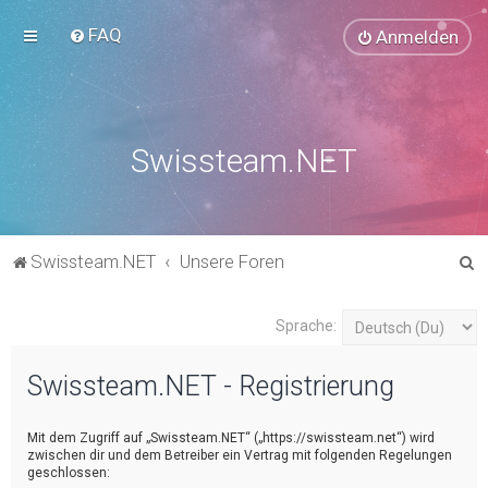
FAQ
Anmelden
Swissteam.NET
S
Swissteam.NET
Unsere Foren
u
c
Sprache:
h
Swissteam.NET - Registrierung
e
Mit dem Zugriff auf „Swissteam.NET“ („https://swissteam.net“) wird
zwischen dir und dem Betreiber ein Vertrag mit folgenden Regelungen
geschlossen: