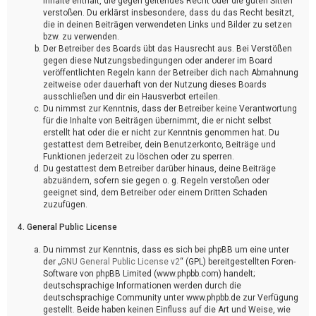
Inhalte enthält, die gegen geltendes Recht oder die guten Sitten
verstoßen. Du erklärst insbesondere, dass du das Recht besitzt,
die in deinen Beiträgen verwendeten Links und Bilder zu setzen
bzw. zu verwenden.
Der Betreiber des Boards übt das Hausrecht aus. Bei Verstößen
gegen diese Nutzungsbedingungen oder anderer im Board
veröffentlichten Regeln kann der Betreiber dich nach Abmahnung
zeitweise oder dauerhaft von der Nutzung dieses Boards
ausschließen und dir ein Hausverbot erteilen.
Du nimmst zur Kenntnis, dass der Betreiber keine Verantwortung
für die Inhalte von Beiträgen übernimmt, die er nicht selbst
erstellt hat oder die er nicht zur Kenntnis genommen hat. Du
gestattest dem Betreiber, dein Benutzerkonto, Beiträge und
Funktionen jederzeit zu löschen oder zu sperren.
Du gestattest dem Betreiber darüber hinaus, deine Beiträge
abzuändern, sofern sie gegen o. g. Regeln verstoßen oder
geeignet sind, dem Betreiber oder einem Dritten Schaden
zuzufügen.
4. General Public License
Du nimmst zur Kenntnis, dass es sich bei phpBB um eine unter
der „
GNU General Public License v2
“ (GPL) bereitgestellten Foren-
Software von phpBB Limited (www.phpbb.com) handelt;
deutschsprachige Informationen werden durch die
deutschsprachige Community unter www.phpbb.de zur Verfügung
gestellt. Beide haben keinen Einfluss auf die Art und Weise, wie