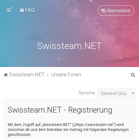
FAQ
Anmelden
Swissteam.NET
S
Swissteam.NET
Unsere Foren
u
c
Sprache:
h
Swissteam.NET - Registrierung
e
Mit dem Zugriff auf „Swissteam.NET“ („https://swissteam.net“) wird
zwischen dir und dem Betreiber ein Vertrag mit folgenden Regelungen
geschlossen: