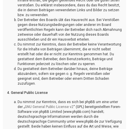
Inhalte enthält, die gegen geltendes Recht oder die guten Sitten
verstoßen. Du erklärst insbesondere, dass du das Recht besitzt,
die in deinen Beiträgen verwendeten Links und Bilder zu setzen
bzw. zu verwenden.
Der Betreiber des Boards übt das Hausrecht aus. Bei Verstößen
gegen diese Nutzungsbedingungen oder anderer im Board
veröffentlichten Regeln kann der Betreiber dich nach Abmahnung
zeitweise oder dauerhaft von der Nutzung dieses Boards
ausschließen und dir ein Hausverbot erteilen.
Du nimmst zur Kenntnis, dass der Betreiber keine Verantwortung
für die Inhalte von Beiträgen übernimmt, die er nicht selbst
erstellt hat oder die er nicht zur Kenntnis genommen hat. Du
gestattest dem Betreiber, dein Benutzerkonto, Beiträge und
Funktionen jederzeit zu löschen oder zu sperren.
Du gestattest dem Betreiber darüber hinaus, deine Beiträge
abzuändern, sofern sie gegen o. g. Regeln verstoßen oder
geeignet sind, dem Betreiber oder einem Dritten Schaden
zuzufügen.
4. General Public License
Du nimmst zur Kenntnis, dass es sich bei phpBB um eine unter
der „
GNU General Public License v2
“ (GPL) bereitgestellten Foren-
Software von phpBB Limited (www.phpbb.com) handelt;
deutschsprachige Informationen werden durch die
deutschsprachige Community unter www.phpbb.de zur Verfügung
gestellt. Beide haben keinen Einfluss auf die Art und Weise, wie