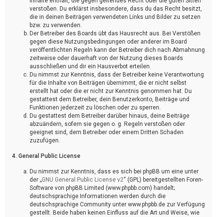
Inhalte enthält, die gegen geltendes Recht oder die guten Sitten
verstoßen. Du erklärst insbesondere, dass du das Recht besitzt,
die in deinen Beiträgen verwendeten Links und Bilder zu setzen
bzw. zu verwenden.
Der Betreiber des Boards übt das Hausrecht aus. Bei Verstößen
gegen diese Nutzungsbedingungen oder anderer im Board
veröffentlichten Regeln kann der Betreiber dich nach Abmahnung
zeitweise oder dauerhaft von der Nutzung dieses Boards
ausschließen und dir ein Hausverbot erteilen.
Du nimmst zur Kenntnis, dass der Betreiber keine Verantwortung
für die Inhalte von Beiträgen übernimmt, die er nicht selbst
erstellt hat oder die er nicht zur Kenntnis genommen hat. Du
gestattest dem Betreiber, dein Benutzerkonto, Beiträge und
Funktionen jederzeit zu löschen oder zu sperren.
Du gestattest dem Betreiber darüber hinaus, deine Beiträge
abzuändern, sofern sie gegen o. g. Regeln verstoßen oder
geeignet sind, dem Betreiber oder einem Dritten Schaden
zuzufügen.
4. General Public License
Du nimmst zur Kenntnis, dass es sich bei phpBB um eine unter
der „
GNU General Public License v2
“ (GPL) bereitgestellten Foren-
Software von phpBB Limited (www.phpbb.com) handelt;
deutschsprachige Informationen werden durch die
deutschsprachige Community unter www.phpbb.de zur Verfügung
gestellt. Beide haben keinen Einfluss auf die Art und Weise, wie