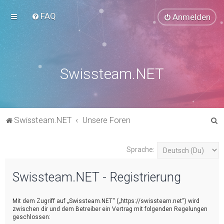
FAQ
Anmelden
Swissteam.NET
S
Swissteam.NET
Unsere Foren
u
c
Sprache:
h
Swissteam.NET - Registrierung
e
Mit dem Zugriff auf „Swissteam.NET“ („https://swissteam.net“) wird
zwischen dir und dem Betreiber ein Vertrag mit folgenden Regelungen
geschlossen: