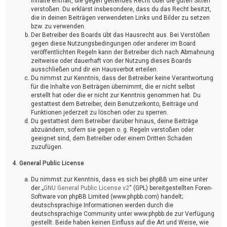
Inhalte enthält, die gegen geltendes Recht oder die guten Sitten
verstoßen. Du erklärst insbesondere, dass du das Recht besitzt,
die in deinen Beiträgen verwendeten Links und Bilder zu setzen
bzw. zu verwenden.
Der Betreiber des Boards übt das Hausrecht aus. Bei Verstößen
gegen diese Nutzungsbedingungen oder anderer im Board
veröffentlichten Regeln kann der Betreiber dich nach Abmahnung
zeitweise oder dauerhaft von der Nutzung dieses Boards
ausschließen und dir ein Hausverbot erteilen.
Du nimmst zur Kenntnis, dass der Betreiber keine Verantwortung
für die Inhalte von Beiträgen übernimmt, die er nicht selbst
erstellt hat oder die er nicht zur Kenntnis genommen hat. Du
gestattest dem Betreiber, dein Benutzerkonto, Beiträge und
Funktionen jederzeit zu löschen oder zu sperren.
Du gestattest dem Betreiber darüber hinaus, deine Beiträge
abzuändern, sofern sie gegen o. g. Regeln verstoßen oder
geeignet sind, dem Betreiber oder einem Dritten Schaden
zuzufügen.
4. General Public License
Du nimmst zur Kenntnis, dass es sich bei phpBB um eine unter
der „
GNU General Public License v2
“ (GPL) bereitgestellten Foren-
Software von phpBB Limited (www.phpbb.com) handelt;
deutschsprachige Informationen werden durch die
deutschsprachige Community unter www.phpbb.de zur Verfügung
gestellt. Beide haben keinen Einfluss auf die Art und Weise, wie