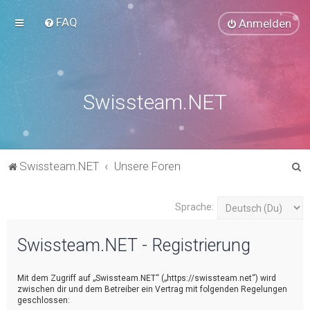
FAQ
Anmelden
Swissteam.NET
S
Swissteam.NET
Unsere Foren
u
c
Sprache:
h
Swissteam.NET - Registrierung
e
Mit dem Zugriff auf „Swissteam.NET“ („https://swissteam.net“) wird
zwischen dir und dem Betreiber ein Vertrag mit folgenden Regelungen
geschlossen: