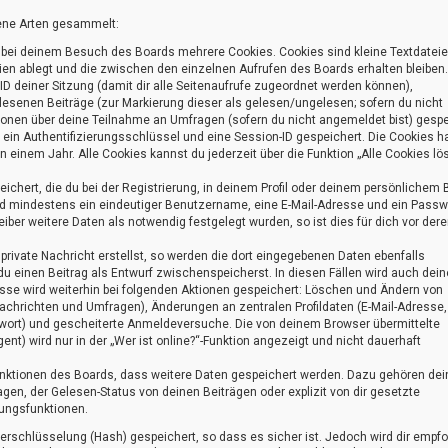
ene Arten gesammelt:
t bei deinem Besuch des Boards mehrere Cookies. Cookies sind kleine Textdateie
en ablegt und die zwischen den einzelnen Aufrufen des Boards erhalten bleiben.
 ID deiner Sitzung (damit dir alle Seitenaufrufe zugeordnet werden können),
elesenen Beiträge (zur Markierung dieser als gelesen/ungelesen; sofern du nicht
ionen über deine Teilnahme an Umfragen (sofern du nicht angemeldet bist) gespe
 ein Authentifizierungsschlüssel und eine Session-ID gespeichert. Die Cookies h
n einem Jahr. Alle Cookies kannst du jederzeit über die Funktion „Alle Cookies l
ichert, die du bei der Registrierung, in deinem Profil oder deinem persönlichem 
ind mindestens ein eindeutiger Benutzername, eine E-Mail-Adresse und ein Passw
ber weitere Daten als notwendig festgelegt wurden, so ist dies für dich vor dere
private Nachricht erstellst, so werden die dort eingegebenen Daten ebenfalls
du einen Beitrag als Entwurf zwischenspeicherst. In diesen Fällen wird auch deine
esse wird weiterhin bei folgenden Aktionen gespeichert: Löschen und Ändern von
achrichten und Umfragen), Änderungen an zentralen Profildaten (E-Mail-Adresse,
wort) und gescheiterte Anmeldeversuche. Die von deinem Browser übermittelte
t) wird nur in der „Wer ist online?“-Funktion angezeigt und nicht dauerhaft
Funktionen des Boards, dass weitere Daten gespeichert werden. Dazu gehören dei
en, der Gelesen-Status von deinen Beiträgen oder explizit von dir gesetzte
ungsfunktionen.
erschlüsselung (Hash) gespeichert, so dass es sicher ist. Jedoch wird dir empfo