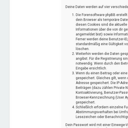
Deine Daten werden auf vier verschied
Die Forensoftware phpBB erstell
dein Browser als temporäre Datei
diesen Cookies sind die aktuelle
Informationen über die von dir g
angemeldet bist) sowie Informat
Ferner werden deine Benutzer-ID,
standardmäßig eine Gültigkeit vo
löschen.
Weiterhin werden die Daten gespe
angibst. Für die Registrierung s
notwendig. Wenn durch den Betrei
Eingabe ersichtlich.
Wenn du einen Beitrag oder eine 
gespeichert. Gleiches gilt, wenn 
Adresse gespeichert. Die IP-Adr
Beiträgen (dazu zählen Private N
Kontoaktivierung, Benutzer-Pass
Browser-Kennzeichnung (User Agen
gespeichert.
Schließlich erfordern einzelne 
Abstimmungsverhalten bei Umfrag
Lesezeichen oder Benachrichtig
Dein Passwort wird mit einer Einwege-V