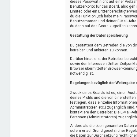
dieses Passwort nicht auf einer Vielz
Benutzerkonto für das Board, also geh 
Limited oder ein Dritter berechtigterw
du die Funktion „Ich habe mein Passwo
Benutzernamen und deiner E-Mail-Adre
du dann auf das Board zugreifen kanns
Gestattung der Datenspeicherung
Du gestattest dem Betreiber, die von d
betreiben und anbieten zu können.
Darüber hinaus ist der Betreiber bere
sowie den Interessen Dritter, Zeitpun
Browser übermittelter Browser-Kennung 
notwendig ist.
Regelungen bezüglich der Weitergabe 
Zweck eines Boards ist es, einen Aust
deines Profils und die von dir erstellte
festlegen, dass einzelne Informationen 
Administratoren etc.) zugänglich sind
kontaktiere den Betreiber. Die E-Mail-A
Personen (Administratoren) zugänglich
Andere als die oben genannten Daten wir
sofern er auf Grund gesetzlicher Regelu
die Daten zur Durchsetzung rechtlicher 