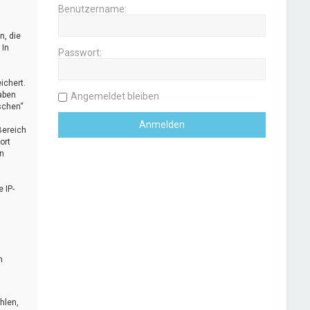
Benutzername:
n, die
 In
Passwort:
ichert.
aben
Angemeldet bleiben
öschen“
Bereich
ort
n
 IP-
n
hlen,