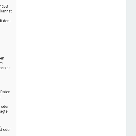
phpBB
 kannst
it dem
sen
em
barkeit
 Daten
h
 oder
ragte
,
st oder