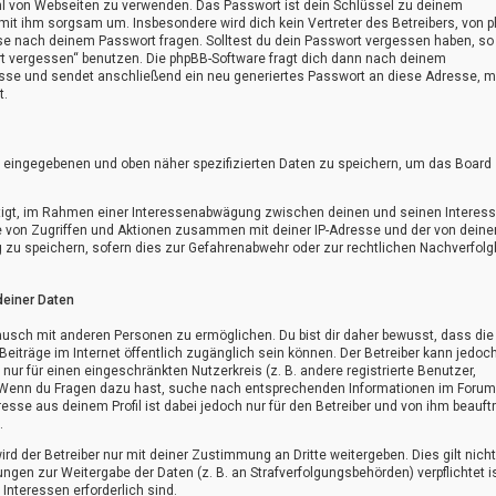
ahl von Webseiten zu verwenden. Das Passwort ist dein Schlüssel zu deinem
mit ihm sorgsam um. Insbesondere wird dich kein Vertreter des Betreibers, von 
eise nach deinem Passwort fragen. Solltest du dein Passwort vergessen haben, so
rt vergessen“ benutzen. Die phpBB-Software fragt dich dann nach deinem
sse und sendet anschließend ein neu generiertes Passwort an diese Adresse, m
t.
ir eingegebenen und oben näher spezifizierten Daten zu speichern, um das Board
chtigt, im Rahmen einer Interessenabwägung zwischen deinen und seinen Interes
kte von Zugriffen und Aktionen zusammen mit deiner IP-Adresse und der von dein
zu speichern, sofern dies zur Gefahrenabwehr oder zur rechtlichen Nachverfolg
deiner Daten
ausch mit anderen Personen zu ermöglichen. Du bist dir daher bewusst, dass die
n Beiträge im Internet öffentlich zugänglich sein können. Der Betreiber kann jedoc
nur für einen eingeschränkten Nutzerkreis (z. B. andere registrierte Benutzer,
. Wenn du Fragen dazu hast, suche nach entsprechenden Informationen im Forum
dresse aus deinem Profil ist dabei jedoch nur für den Betreiber und von ihm beauft
.
d der Betreiber nur mit deiner Zustimmung an Dritte weitergeben. Dies gilt nicht
ngen zur Weitergabe der Daten (z. B. an Strafverfolgungsbehörden) verpflichtet i
Interessen erforderlich sind.