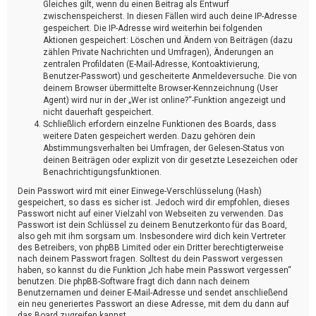
Gleiches gilt, wenn du einen Beitrag als Entwurf
zwischenspeicherst. In diesen Fällen wird auch deine IP-Adresse
gespeichert. Die IP-Adresse wird weiterhin bei folgenden
Aktionen gespeichert: Löschen und Ändern von Beiträgen (dazu
zählen Private Nachrichten und Umfragen), Änderungen an
zentralen Profildaten (E-Mail-Adresse, Kontoaktivierung,
Benutzer-Passwort) und gescheiterte Anmeldeversuche. Die von
deinem Browser übermittelte Browser-Kennzeichnung (User
Agent) wird nur in der „Wer ist online?“-Funktion angezeigt und
nicht dauerhaft gespeichert.
Schließlich erfordern einzelne Funktionen des Boards, dass
weitere Daten gespeichert werden. Dazu gehören dein
Abstimmungsverhalten bei Umfragen, der Gelesen-Status von
deinen Beiträgen oder explizit von dir gesetzte Lesezeichen oder
Benachrichtigungsfunktionen.
Dein Passwort wird mit einer Einwege-Verschlüsselung (Hash)
gespeichert, so dass es sicher ist. Jedoch wird dir empfohlen, dieses
Passwort nicht auf einer Vielzahl von Webseiten zu verwenden. Das
Passwort ist dein Schlüssel zu deinem Benutzerkonto für das Board,
also geh mit ihm sorgsam um. Insbesondere wird dich kein Vertreter
des Betreibers, von phpBB Limited oder ein Dritter berechtigterweise
nach deinem Passwort fragen. Solltest du dein Passwort vergessen
haben, so kannst du die Funktion „Ich habe mein Passwort vergessen“
benutzen. Die phpBB-Software fragt dich dann nach deinem
Benutzernamen und deiner E-Mail-Adresse und sendet anschließend
ein neu generiertes Passwort an diese Adresse, mit dem du dann auf
das Board zugreifen kannst.