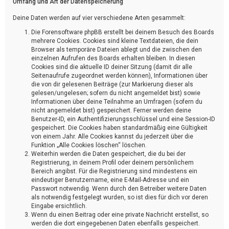
Umfang und Art der Datenspeicherung
Deine Daten werden auf vier verschiedene Arten gesammelt:
Die Forensoftware phpBB erstellt bei deinem Besuch des Boards
mehrere Cookies. Cookies sind kleine Textdateien, die dein
Browser als temporäre Dateien ablegt und die zwischen den
einzelnen Aufrufen des Boards erhalten bleiben. In diesen
Cookies sind die aktuelle ID deiner Sitzung (damit dir alle
Seitenaufrufe zugeordnet werden können), Informationen über
die von dir gelesenen Beiträge (zur Markierung dieser als
gelesen/ungelesen; sofern du nicht angemeldet bist) sowie
Informationen über deine Teilnahme an Umfragen (sofern du
nicht angemeldet bist) gespeichert. Ferner werden deine
Benutzer-ID, ein Authentifizierungsschlüssel und eine Session-ID
gespeichert. Die Cookies haben standardmäßig eine Gültigkeit
von einem Jahr. Alle Cookies kannst du jederzeit über die
Funktion „Alle Cookies löschen“ löschen.
Weiterhin werden die Daten gespeichert, die du bei der
Registrierung, in deinem Profil oder deinem persönlichem
Bereich angibst. Für die Registrierung sind mindestens ein
eindeutiger Benutzername, eine E-Mail-Adresse und ein
Passwort notwendig. Wenn durch den Betreiber weitere Daten
als notwendig festgelegt wurden, so ist dies für dich vor deren
Eingabe ersichtlich.
Wenn du einen Beitrag oder eine private Nachricht erstellst, so
werden die dort eingegebenen Daten ebenfalls gespeichert.