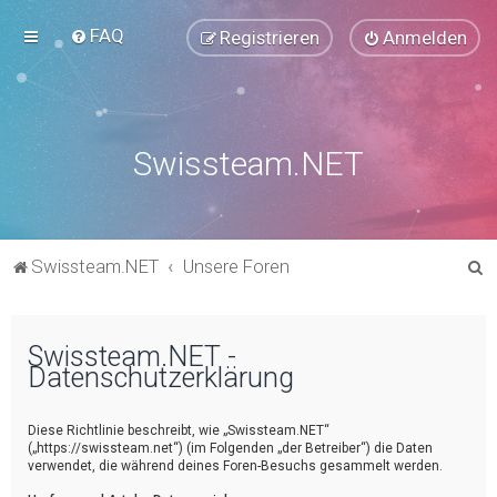
FAQ
Registrieren
Anmelden
Swissteam.NET
S
Swissteam.NET
Unsere Foren
u
c
Swissteam.NET -
h
Datenschutzerklärung
e
Diese Richtlinie beschreibt, wie „Swissteam.NET“
(„https://swissteam.net“) (im Folgenden „der Betreiber“) die Daten
verwendet, die während deines Foren-Besuchs gesammelt werden.