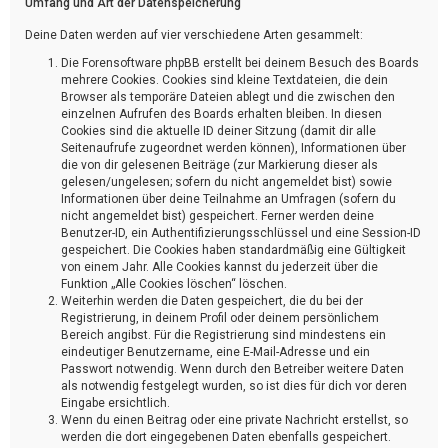
Umfang und Art der Datenspeicherung
Deine Daten werden auf vier verschiedene Arten gesammelt:
Die Forensoftware phpBB erstellt bei deinem Besuch des Boards
mehrere Cookies. Cookies sind kleine Textdateien, die dein
Browser als temporäre Dateien ablegt und die zwischen den
einzelnen Aufrufen des Boards erhalten bleiben. In diesen
Cookies sind die aktuelle ID deiner Sitzung (damit dir alle
Seitenaufrufe zugeordnet werden können), Informationen über
die von dir gelesenen Beiträge (zur Markierung dieser als
gelesen/ungelesen; sofern du nicht angemeldet bist) sowie
Informationen über deine Teilnahme an Umfragen (sofern du
nicht angemeldet bist) gespeichert. Ferner werden deine
Benutzer-ID, ein Authentifizierungsschlüssel und eine Session-ID
gespeichert. Die Cookies haben standardmäßig eine Gültigkeit
von einem Jahr. Alle Cookies kannst du jederzeit über die
Funktion „Alle Cookies löschen“ löschen.
Weiterhin werden die Daten gespeichert, die du bei der
Registrierung, in deinem Profil oder deinem persönlichem
Bereich angibst. Für die Registrierung sind mindestens ein
eindeutiger Benutzername, eine E-Mail-Adresse und ein
Passwort notwendig. Wenn durch den Betreiber weitere Daten
als notwendig festgelegt wurden, so ist dies für dich vor deren
Eingabe ersichtlich.
Wenn du einen Beitrag oder eine private Nachricht erstellst, so
werden die dort eingegebenen Daten ebenfalls gespeichert.