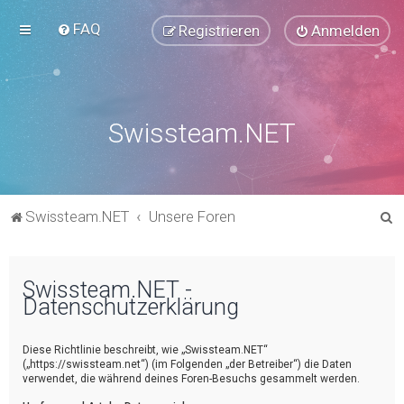
FAQ
Registrieren
Anmelden
Swissteam.NET
S
Swissteam.NET
Unsere Foren
u
c
Swissteam.NET -
h
Datenschutzerklärung
e
Diese Richtlinie beschreibt, wie „Swissteam.NET“
(„https://swissteam.net“) (im Folgenden „der Betreiber“) die Daten
verwendet, die während deines Foren-Besuchs gesammelt werden.