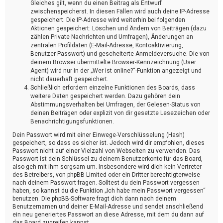
Gleiches gilt, wenn du einen Beitrag als Entwurf
zwischenspeicherst. In diesen Fällen wird auch deine IP-Adresse
gespeichert. Die IP-Adresse wird weiterhin bei folgenden
Aktionen gespeichert: Löschen und Ändern von Beiträgen (dazu
zählen Private Nachrichten und Umfragen), Änderungen an
zentralen Profildaten (E-Mail-Adresse, Kontoaktivierung,
Benutzer-Passwort) und gescheiterte Anmeldeversuche. Die von
deinem Browser übermittelte Browser-Kennzeichnung (User
Agent) wird nur in der „Wer ist online?“-Funktion angezeigt und
nicht dauerhaft gespeichert.
Schließlich erfordern einzelne Funktionen des Boards, dass
weitere Daten gespeichert werden. Dazu gehören dein
Abstimmungsverhalten bei Umfragen, der Gelesen-Status von
deinen Beiträgen oder explizit von dir gesetzte Lesezeichen oder
Benachrichtigungsfunktionen.
Dein Passwort wird mit einer Einwege-Verschlüsselung (Hash)
gespeichert, so dass es sicher ist. Jedoch wird dir empfohlen, dieses
Passwort nicht auf einer Vielzahl von Webseiten zu verwenden. Das
Passwort ist dein Schlüssel zu deinem Benutzerkonto für das Board,
also geh mit ihm sorgsam um. Insbesondere wird dich kein Vertreter
des Betreibers, von phpBB Limited oder ein Dritter berechtigterweise
nach deinem Passwort fragen. Solltest du dein Passwort vergessen
haben, so kannst du die Funktion „Ich habe mein Passwort vergessen“
benutzen. Die phpBB-Software fragt dich dann nach deinem
Benutzernamen und deiner E-Mail-Adresse und sendet anschließend
ein neu generiertes Passwort an diese Adresse, mit dem du dann auf
das Board zugreifen kannst.