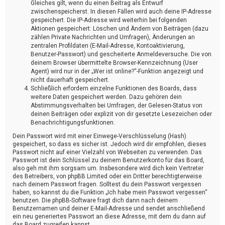
Gleiches gilt, wenn du einen Beitrag als Entwurf
zwischenspeicherst. In diesen Fällen wird auch deine IP-Adresse
gespeichert. Die IP-Adresse wird weiterhin bei folgenden
Aktionen gespeichert: Löschen und Ändern von Beiträgen (dazu
zählen Private Nachrichten und Umfragen), Änderungen an
zentralen Profildaten (E-Mail-Adresse, Kontoaktivierung,
Benutzer-Passwort) und gescheiterte Anmeldeversuche. Die von
deinem Browser übermittelte Browser-Kennzeichnung (User
Agent) wird nur in der „Wer ist online?“-Funktion angezeigt und
nicht dauerhaft gespeichert.
Schließlich erfordern einzelne Funktionen des Boards, dass
weitere Daten gespeichert werden. Dazu gehören dein
Abstimmungsverhalten bei Umfragen, der Gelesen-Status von
deinen Beiträgen oder explizit von dir gesetzte Lesezeichen oder
Benachrichtigungsfunktionen.
Dein Passwort wird mit einer Einwege-Verschlüsselung (Hash)
gespeichert, so dass es sicher ist. Jedoch wird dir empfohlen, dieses
Passwort nicht auf einer Vielzahl von Webseiten zu verwenden. Das
Passwort ist dein Schlüssel zu deinem Benutzerkonto für das Board,
also geh mit ihm sorgsam um. Insbesondere wird dich kein Vertreter
des Betreibers, von phpBB Limited oder ein Dritter berechtigterweise
nach deinem Passwort fragen. Solltest du dein Passwort vergessen
haben, so kannst du die Funktion „Ich habe mein Passwort vergessen“
benutzen. Die phpBB-Software fragt dich dann nach deinem
Benutzernamen und deiner E-Mail-Adresse und sendet anschließend
ein neu generiertes Passwort an diese Adresse, mit dem du dann auf
das Board zugreifen kannst.