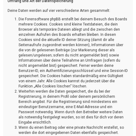
Umfang und Art der Datenspeicherung
Deine Daten werden auf vier verschiedene Arten gesammelt:
Die Forensoftware phpBB erstellt bei deinem Besuch des Boards
mehrere Cookies. Cookies sind kleine Textdateien, die dein
Browser als temporäre Dateien ablegt und die zwischen den
einzelnen Aufrufen des Boards erhalten bleiben. In diesen
Cookies sind die aktuelle ID deiner Sitzung (damit dir alle
Seitenaufrufe zugeordnet werden können), Informationen über
die von dir gelesenen Beiträge (zur Markierung dieser als
gelesen/ungelesen; sofern du nicht angemeldet bist) sowie
Informationen über deine Teilnahme an Umfragen (sofern du
nicht angemeldet bist) gespeichert. Ferner werden deine
Benutzer-ID, ein Authentifizierungsschlüssel und eine Session-ID
gespeichert. Die Cookies haben standardmäßig eine Gültigkeit
von einem Jahr. Alle Cookies kannst du jederzeit über die
Funktion „Alle Cookies löschen“ löschen.
Weiterhin werden die Daten gespeichert, die du bei der
Registrierung, in deinem Profil oder deinem persönlichem
Bereich angibst. Für die Registrierung sind mindestens ein
eindeutiger Benutzername, eine E-Mail-Adresse und ein
Passwort notwendig. Wenn durch den Betreiber weitere Daten
als notwendig festgelegt wurden, so ist dies für dich vor deren
Eingabe ersichtlich.
Wenn du einen Beitrag oder eine private Nachricht erstellst, so
werden die dort eingegebenen Daten ebenfalls gespeichert.