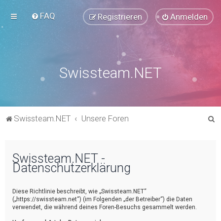
FAQ
Registrieren
Anmelden
Swissteam.NET
S
Swissteam.NET
Unsere Foren
u
c
Swissteam.NET -
h
Datenschutzerklärung
e
Diese Richtlinie beschreibt, wie „Swissteam.NET“
(„https://swissteam.net“) (im Folgenden „der Betreiber“) die Daten
verwendet, die während deines Foren-Besuchs gesammelt werden.