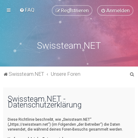
FAQ
Registrieren
Anmelden
Swissteam.NET
S
Swissteam.NET
Unsere Foren
u
c
Swissteam.NET -
h
Datenschutzerklärung
e
Diese Richtlinie beschreibt, wie „Swissteam.NET“
(„https://swissteam.net“) (im Folgenden „der Betreiber“) die Daten
verwendet, die während deines Foren-Besuchs gesammelt werden.