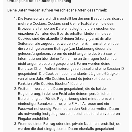
Umfang und Art der Datenspeicherung
Deine Daten werden auf vier verschiedene Arten gesammelt:
Die Forensoftware phpBB erstellt bei deinem Besuch des Boards
mehrere Cookies. Cookies sind kleine Textdateien, die dein
Browser als temporäre Dateien ablegt und die zwischen den
einzelnen Aufrufen des Boards erhalten bleiben. In diesen
Cookies sind die aktuelle ID deiner Sitzung (damit dir alle
Seitenaufrufe zugeordnet werden können), Informationen über
die von dir gelesenen Beiträge (zur Markierung dieser als
gelesen/ungelesen; sofern du nicht angemeldet bist) sowie
Informationen über deine Teilnahme an Umfragen (sofern du
nicht angemeldet bist) gespeichert. Ferner werden deine
Benutzer-ID, ein Authentifizierungsschlüssel und eine Session-ID
gespeichert. Die Cookies haben standardmäßig eine Gültigkeit
von einem Jahr. Alle Cookies kannst du jederzeit über die
Funktion „Alle Cookies löschen“ löschen.
Weiterhin werden die Daten gespeichert, die du bei der
Registrierung, in deinem Profil oder deinem persönlichem
Bereich angibst. Für die Registrierung sind mindestens ein
eindeutiger Benutzername, eine E-Mail-Adresse und ein
Passwort notwendig. Wenn durch den Betreiber weitere Daten
als notwendig festgelegt wurden, so ist dies für dich vor deren
Eingabe ersichtlich.
Wenn du einen Beitrag oder eine private Nachricht erstellst, so
werden die dort eingegebenen Daten ebenfalls gespeichert.