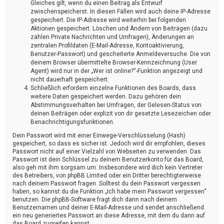
Gleiches gilt, wenn du einen Beitrag als Entwurf
zwischenspeicherst. In diesen Fällen wird auch deine IP-Adresse
gespeichert. Die IP-Adresse wird weiterhin bei folgenden
Aktionen gespeichert: Löschen und Ändern von Beiträgen (dazu
zählen Private Nachrichten und Umfragen), Änderungen an
zentralen Profildaten (E-Mail-Adresse, Kontoaktivierung,
Benutzer-Passwort) und gescheiterte Anmeldeversuche. Die von
deinem Browser übermittelte Browser-Kennzeichnung (User
Agent) wird nur in der „Wer ist online?“-Funktion angezeigt und
nicht dauerhaft gespeichert.
Schließlich erfordern einzelne Funktionen des Boards, dass
weitere Daten gespeichert werden. Dazu gehören dein
Abstimmungsverhalten bei Umfragen, der Gelesen-Status von
deinen Beiträgen oder explizit von dir gesetzte Lesezeichen oder
Benachrichtigungsfunktionen.
Dein Passwort wird mit einer Einwege-Verschlüsselung (Hash)
gespeichert, so dass es sicher ist. Jedoch wird dir empfohlen, dieses
Passwort nicht auf einer Vielzahl von Webseiten zu verwenden. Das
Passwort ist dein Schlüssel zu deinem Benutzerkonto für das Board,
also geh mit ihm sorgsam um. Insbesondere wird dich kein Vertreter
des Betreibers, von phpBB Limited oder ein Dritter berechtigterweise
nach deinem Passwort fragen. Solltest du dein Passwort vergessen
haben, so kannst du die Funktion „Ich habe mein Passwort vergessen“
benutzen. Die phpBB-Software fragt dich dann nach deinem
Benutzernamen und deiner E-Mail-Adresse und sendet anschließend
ein neu generiertes Passwort an diese Adresse, mit dem du dann auf
das Board zugreifen kannst.