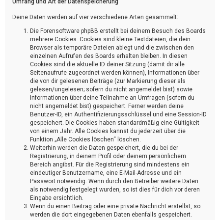
Umfang und Art der Datenspeicherung
Deine Daten werden auf vier verschiedene Arten gesammelt:
Die Forensoftware phpBB erstellt bei deinem Besuch des Boards
mehrere Cookies. Cookies sind kleine Textdateien, die dein
Browser als temporäre Dateien ablegt und die zwischen den
einzelnen Aufrufen des Boards erhalten bleiben. In diesen
Cookies sind die aktuelle ID deiner Sitzung (damit dir alle
Seitenaufrufe zugeordnet werden können), Informationen über
die von dir gelesenen Beiträge (zur Markierung dieser als
gelesen/ungelesen; sofern du nicht angemeldet bist) sowie
Informationen über deine Teilnahme an Umfragen (sofern du
nicht angemeldet bist) gespeichert. Ferner werden deine
Benutzer-ID, ein Authentifizierungsschlüssel und eine Session-ID
gespeichert. Die Cookies haben standardmäßig eine Gültigkeit
von einem Jahr. Alle Cookies kannst du jederzeit über die
Funktion „Alle Cookies löschen“ löschen.
Weiterhin werden die Daten gespeichert, die du bei der
Registrierung, in deinem Profil oder deinem persönlichem
Bereich angibst. Für die Registrierung sind mindestens ein
eindeutiger Benutzername, eine E-Mail-Adresse und ein
Passwort notwendig. Wenn durch den Betreiber weitere Daten
als notwendig festgelegt wurden, so ist dies für dich vor deren
Eingabe ersichtlich.
Wenn du einen Beitrag oder eine private Nachricht erstellst, so
werden die dort eingegebenen Daten ebenfalls gespeichert.