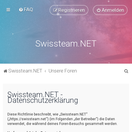
FAQ
Registrieren
Anmelden
Swissteam.NET
S
Swissteam.NET
Unsere Foren
u
c
Swissteam.NET -
h
Datenschutzerklärung
e
Diese Richtlinie beschreibt, wie „Swissteam.NET“
(„https://swissteam.net“) (im Folgenden „der Betreiber“) die Daten
verwendet, die während deines Foren-Besuchs gesammelt werden.