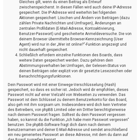
Gleiches gilt, wenn du einen Beitrag als Entwurf
zwischenspeicherst. In diesen Fällen wird auch deine IP-Adresse
gespeichert. Die IP-Adresse wird weiterhin bei folgenden
Aktionen gespeichert: Löschen und Ändern von Beiträgen (dazu
zählen Private Nachrichten und Umfragen), Änderungen an
zentralen Profildaten (E-Mail-Adresse, Kontoaktivierung,
Benutzer-Passwort) und gescheiterte Anmeldeversuche. Die von
deinem Browser übermittelte Browser-Kennzeichnung (User
Agent) wird nur in der „Wer ist online?“-Funktion angezeigt und
nicht dauerhaft gespeichert.
Schließlich erfordern einzelne Funktionen des Boards, dass
weitere Daten gespeichert werden. Dazu gehören dein
Abstimmungsverhalten bei Umfragen, der Gelesen-Status von
deinen Beiträgen oder explizit von dir gesetzte Lesezeichen oder
Benachrichtigungsfunktionen.
Dein Passwort wird mit einer Einwege-Verschlüsselung (Hash)
gespeichert, so dass es sicher ist. Jedoch wird dir empfohlen, dieses
Passwort nicht auf einer Vielzahl von Webseiten zu verwenden. Das
Passwort ist dein Schlüssel zu deinem Benutzerkonto für das Board,
also geh mit ihm sorgsam um. Insbesondere wird dich kein Vertreter
des Betreibers, von phpBB Limited oder ein Dritter berechtigterweise
nach deinem Passwort fragen. Solltest du dein Passwort vergessen
haben, so kannst du die Funktion „Ich habe mein Passwort vergessen“
benutzen. Die phpBB-Software fragt dich dann nach deinem
Benutzernamen und deiner E-Mail-Adresse und sendet anschließend
ein neu generiertes Passwort an diese Adresse, mit dem du dann auf
das Board zugreifen kannst.