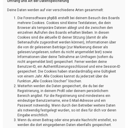
Umfang und Art der Datenspeicherung
Deine Daten werden auf vier verschiedene Arten gesammelt:
Die Forensoftware phpBB erstellt bei deinem Besuch des Boards
mehrere Cookies. Cookies sind kleine Textdateien, die dein
Browser als temporäre Dateien ablegt und die zwischen den
einzelnen Aufrufen des Boards erhalten bleiben. In diesen
Cookies sind die aktuelle ID deiner Sitzung (damit dir alle
Seitenaufrufe zugeordnet werden können), Informationen über
die von dir gelesenen Beiträge (zur Markierung dieser als
gelesen/ungelesen; sofern du nicht angemeldet bist) sowie
Informationen über deine Teilnahme an Umfragen (sofern du
nicht angemeldet bist) gespeichert. Ferner werden deine
Benutzer-ID, ein Authentifizierungsschlüssel und eine Session-ID
gespeichert. Die Cookies haben standardmäßig eine Gültigkeit
von einem Jahr. Alle Cookies kannst du jederzeit über die
Funktion „Alle Cookies löschen“ löschen.
Weiterhin werden die Daten gespeichert, die du bei der
Registrierung, in deinem Profil oder deinem persönlichem
Bereich angibst. Für die Registrierung sind mindestens ein
eindeutiger Benutzername, eine E-Mail-Adresse und ein
Passwort notwendig. Wenn durch den Betreiber weitere Daten
als notwendig festgelegt wurden, so ist dies für dich vor deren
Eingabe ersichtlich.
Wenn du einen Beitrag oder eine private Nachricht erstellst, so
werden die dort eingegebenen Daten ebenfalls gespeichert.