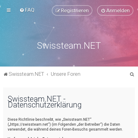
FAQ
Registrieren
Anmelden
Swissteam.NET
S
Swissteam.NET
Unsere Foren
u
c
Swissteam.NET -
h
Datenschutzerklärung
e
Diese Richtlinie beschreibt, wie „Swissteam.NET“
(„https://swissteam.net“) (im Folgenden „der Betreiber“) die Daten
verwendet, die während deines Foren-Besuchs gesammelt werden.