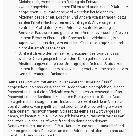
Gleiches gilt, wenn du einen Beitrag als Entwurf
zwischenspeicherst. In diesen Fällen wird auch deine IP-Adresse
gespeichert. Die IP-Adresse wird weiterhin bei folgenden
Aktionen gespeichert: Löschen und Ändern von Beiträgen (dazu
zählen Private Nachrichten und Umfragen), Änderungen an
zentralen Profildaten (E-Mail-Adresse, Kontoaktivierung,
Benutzer-Passwort) und gescheiterte Anmeldeversuche. Die von
deinem Browser übermittelte Browser-Kennzeichnung (User
Agent) wird nur in der „Wer ist online?“-Funktion angezeigt und
nicht dauerhaft gespeichert.
Schließlich erfordern einzelne Funktionen des Boards, dass
weitere Daten gespeichert werden. Dazu gehören dein
Abstimmungsverhalten bei Umfragen, der Gelesen-Status von
deinen Beiträgen oder explizit von dir gesetzte Lesezeichen oder
Benachrichtigungsfunktionen.
Dein Passwort wird mit einer Einwege-Verschlüsselung (Hash)
gespeichert, so dass es sicher ist. Jedoch wird dir empfohlen, dieses
Passwort nicht auf einer Vielzahl von Webseiten zu verwenden. Das
Passwort ist dein Schlüssel zu deinem Benutzerkonto für das Board,
also geh mit ihm sorgsam um. Insbesondere wird dich kein Vertreter
des Betreibers, von phpBB Limited oder ein Dritter berechtigterweise
nach deinem Passwort fragen. Solltest du dein Passwort vergessen
haben, so kannst du die Funktion „Ich habe mein Passwort vergessen“
benutzen. Die phpBB-Software fragt dich dann nach deinem
Benutzernamen und deiner E-Mail-Adresse und sendet anschließend
ein neu generiertes Passwort an diese Adresse, mit dem du dann auf
das Board zugreifen kannst.