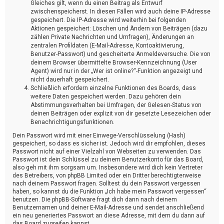
Gleiches gilt, wenn du einen Beitrag als Entwurf
zwischenspeicherst. In diesen Fällen wird auch deine IP-Adresse
gespeichert. Die IP-Adresse wird weiterhin bei folgenden
Aktionen gespeichert: Löschen und Ändern von Beiträgen (dazu
zählen Private Nachrichten und Umfragen), Änderungen an
zentralen Profildaten (E-Mail-Adresse, Kontoaktivierung,
Benutzer-Passwort) und gescheiterte Anmeldeversuche. Die von
deinem Browser übermittelte Browser-Kennzeichnung (User
Agent) wird nur in der „Wer ist online?“-Funktion angezeigt und
nicht dauerhaft gespeichert.
Schließlich erfordern einzelne Funktionen des Boards, dass
weitere Daten gespeichert werden. Dazu gehören dein
Abstimmungsverhalten bei Umfragen, der Gelesen-Status von
deinen Beiträgen oder explizit von dir gesetzte Lesezeichen oder
Benachrichtigungsfunktionen.
Dein Passwort wird mit einer Einwege-Verschlüsselung (Hash)
gespeichert, so dass es sicher ist. Jedoch wird dir empfohlen, dieses
Passwort nicht auf einer Vielzahl von Webseiten zu verwenden. Das
Passwort ist dein Schlüssel zu deinem Benutzerkonto für das Board,
also geh mit ihm sorgsam um. Insbesondere wird dich kein Vertreter
des Betreibers, von phpBB Limited oder ein Dritter berechtigterweise
nach deinem Passwort fragen. Solltest du dein Passwort vergessen
haben, so kannst du die Funktion „Ich habe mein Passwort vergessen“
benutzen. Die phpBB-Software fragt dich dann nach deinem
Benutzernamen und deiner E-Mail-Adresse und sendet anschließend
ein neu generiertes Passwort an diese Adresse, mit dem du dann auf
das Board zugreifen kannst.