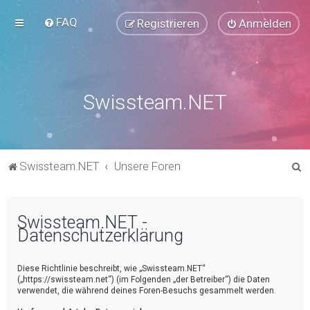
FAQ
Registrieren
Anmelden
Swissteam.NET
S
Swissteam.NET
Unsere Foren
u
c
Swissteam.NET -
h
Datenschutzerklärung
e
Diese Richtlinie beschreibt, wie „Swissteam.NET“
(„https://swissteam.net“) (im Folgenden „der Betreiber“) die Daten
verwendet, die während deines Foren-Besuchs gesammelt werden.