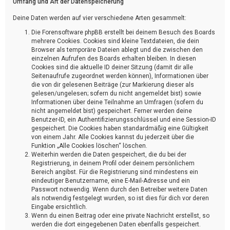
Umfang und Art der Datenspeicherung
Deine Daten werden auf vier verschiedene Arten gesammelt:
Die Forensoftware phpBB erstellt bei deinem Besuch des Boards
mehrere Cookies. Cookies sind kleine Textdateien, die dein
Browser als temporäre Dateien ablegt und die zwischen den
einzelnen Aufrufen des Boards erhalten bleiben. In diesen
Cookies sind die aktuelle ID deiner Sitzung (damit dir alle
Seitenaufrufe zugeordnet werden können), Informationen über
die von dir gelesenen Beiträge (zur Markierung dieser als
gelesen/ungelesen; sofern du nicht angemeldet bist) sowie
Informationen über deine Teilnahme an Umfragen (sofern du
nicht angemeldet bist) gespeichert. Ferner werden deine
Benutzer-ID, ein Authentifizierungsschlüssel und eine Session-ID
gespeichert. Die Cookies haben standardmäßig eine Gültigkeit
von einem Jahr. Alle Cookies kannst du jederzeit über die
Funktion „Alle Cookies löschen“ löschen.
Weiterhin werden die Daten gespeichert, die du bei der
Registrierung, in deinem Profil oder deinem persönlichem
Bereich angibst. Für die Registrierung sind mindestens ein
eindeutiger Benutzername, eine E-Mail-Adresse und ein
Passwort notwendig. Wenn durch den Betreiber weitere Daten
als notwendig festgelegt wurden, so ist dies für dich vor deren
Eingabe ersichtlich.
Wenn du einen Beitrag oder eine private Nachricht erstellst, so
werden die dort eingegebenen Daten ebenfalls gespeichert.