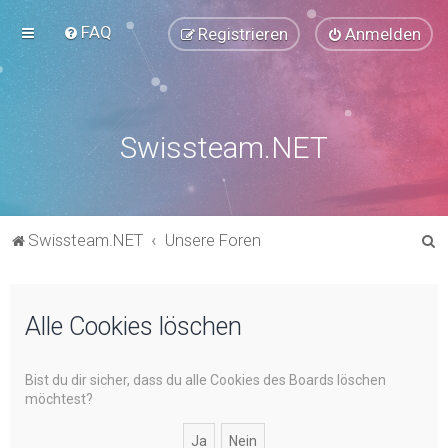
FAQ
Registrieren
Anmelden
Swissteam.NET
S
Swissteam.NET
Unsere Foren
u
c
Alle Cookies löschen
h
e
Bist du dir sicher, dass du alle Cookies des Boards löschen
möchtest?