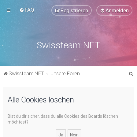
FAQ
Registrieren
Anmelden
Swissteam.NET
S
Swissteam.NET
Unsere Foren
u
c
Alle Cookies löschen
h
e
Bist du dir sicher, dass du alle Cookies des Boards löschen
möchtest?