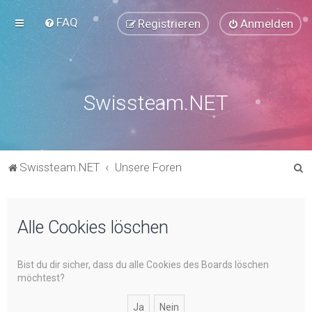
FAQ
Registrieren
Anmelden
Swissteam.NET
S
Swissteam.NET
Unsere Foren
u
c
Alle Cookies löschen
h
e
Bist du dir sicher, dass du alle Cookies des Boards löschen
möchtest?