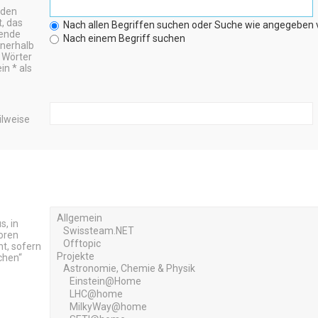
nden
t, das
Nach allen Begriffen suchen oder Suche wie angegeben
wende
Nach einem Begriff suchen
nerhalb
 Wörter
n * als
ilweise
, in
oren
t, sofern
chen“