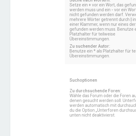
Suche nach Wörtern:
Setze ein
+
vor ein Wort, das gefu
werden muss und ein
-
vor ein Wor
nicht gefunden werden darf. Ver
mehrere Wörter getrennt durch
|
in
einer Klammer, wenn nur eines der
gefunden werden muss. Benutze ei
Platzhalter für teilweise
Übereinstimmungen.
Zu suchender Autor:
Benutze ein * als Platzhalter für te
Übereinstimmungen.
Suchoptionen
Zu durchsuchende Foren:
Wähle das Forum oder die Foren aus
denen gesucht werden soll. Unterf
werden automatisch mit durchsuch
du die Option „Unterforen durchsu
unten nicht deaktivierst.