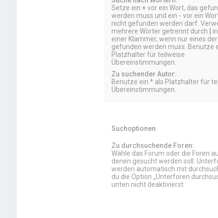
Suche nach Wörtern:
Setze ein
+
vor ein Wort, das gefu
werden muss und ein
-
vor ein Wor
nicht gefunden werden darf. Ver
mehrere Wörter getrennt durch
|
in
einer Klammer, wenn nur eines der
gefunden werden muss. Benutze ei
Platzhalter für teilweise
Übereinstimmungen.
Zu suchender Autor:
Benutze ein * als Platzhalter für te
Übereinstimmungen.
Suchoptionen
Zu durchsuchende Foren:
Wähle das Forum oder die Foren aus
denen gesucht werden soll. Unterf
werden automatisch mit durchsuch
du die Option „Unterforen durchsu
unten nicht deaktivierst.