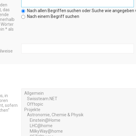
nden
t, das
Nach allen Begriffen suchen oder Suche wie angegeben
wende
Nach einem Begriff suchen
nerhalb
 Wörter
n * als
ilweise
, in
oren
t, sofern
chen“