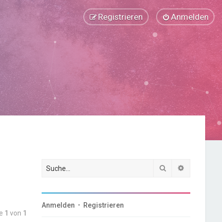
Registrieren
Anmelden
Suche
Erweiterte
Anmelden
•
Registrieren
te
1
von
1