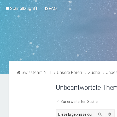
Schnellzugriff
FAQ
Swissteam.NET
Unsere Foren
Suche
Unbe
Unbeantwortete The
Zur erweiterten Suche
Suche
Er