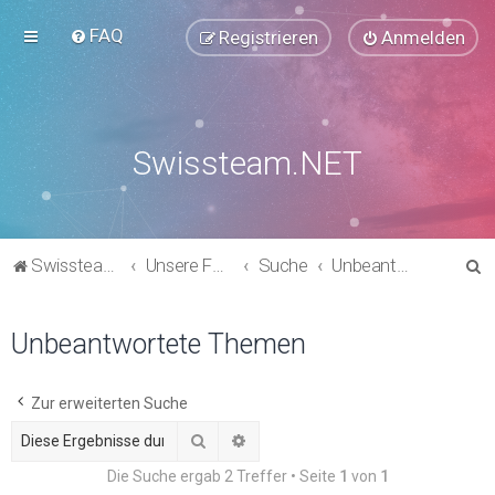
FAQ
Registrieren
Anmelden
Swissteam.NET
S
Swissteam.NET
Unsere Foren
Suche
Unbeantwortete Themen
u
c
Unbeantwortete Themen
h
e
Zur erweiterten Suche
Suche
Erweiterte Suche
Die Suche ergab 2 Treffer • Seite
1
von
1