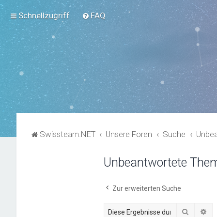
Schnellzugriff
FAQ
Swissteam.NET
Unsere Foren
Suche
Unbe
Unbeantwortete The
Zur erweiterten Suche
Suche
Er