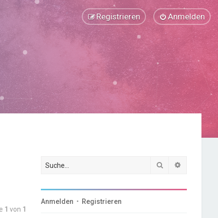
Registrieren
Anmelden
Suche
Erweiterte
Anmelden
•
Registrieren
te
1
von
1