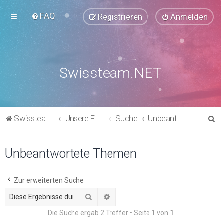
FAQ
Registrieren
Anmelden
Swissteam.NET
S
Swissteam.NET
Unsere Foren
Suche
Unbeantwortete Themen
u
c
Unbeantwortete Themen
h
e
Zur erweiterten Suche
Suche
Erweiterte Suche
Die Suche ergab 2 Treffer • Seite
1
von
1