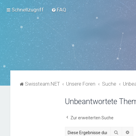
Schnellzugriff
FAQ
Swissteam.NET
Unsere Foren
Suche
Unbe
Unbeantwortete The
Zur erweiterten Suche
Suche
Er