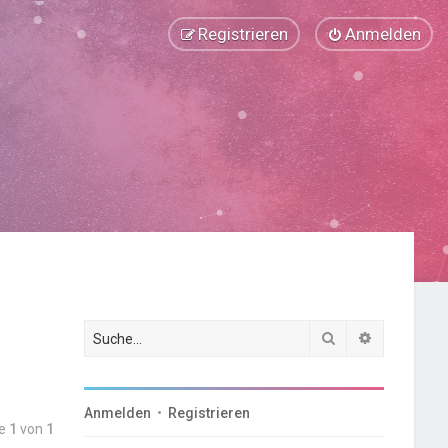
Registrieren
Anmelden
Suche
Erweiterte
Anmelden
•
Registrieren
te
1
von
1