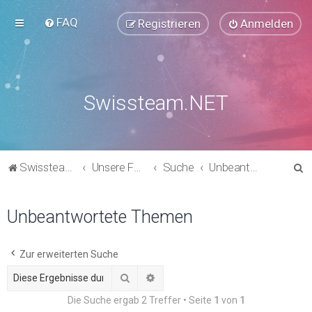
FAQ
Registrieren
Anmelden
Swissteam.NET
S
Swissteam.NET
Unsere Foren
Suche
Unbeantwortete Themen
u
c
Unbeantwortete Themen
h
e
Zur erweiterten Suche
Suche
Erweiterte Suche
Die Suche ergab 2 Treffer • Seite
1
von
1