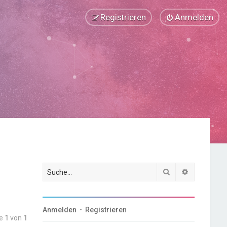
Registrieren
Anmelden
Suche
Erweiterte
Anmelden
•
Registrieren
te
1
von
1