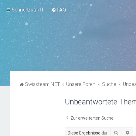
Schnellzugriff
FAQ
Swissteam.NET
Unsere Foren
Suche
Unbe
Unbeantwortete The
Zur erweiterten Suche
Suche
Er