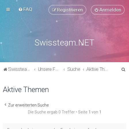
FAQ
Registrieren
Anmelden
Swissteam.NET
S
Swissteam.NET
Unsere Foren
Suche
Aktive Themen
u
c
Aktive Themen
h
e
Zur erweiterten Suche
Die Suche ergab 0 Treffer • Seite
1
von
1