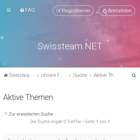
FAQ
Registrieren
Anmelden
Swissteam.NET
S
Swissteam.NET
Unsere Foren
Suche
Aktive Themen
u
c
Aktive Themen
h
e
Zur erweiterten Suche
Die Suche ergab 0 Treffer • Seite
1
von
1