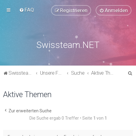
FAQ
Registrieren
Anmelden
Swissteam.NET
S
Swissteam.NET
Unsere Foren
Suche
Aktive Themen
u
c
Aktive Themen
h
e
Zur erweiterten Suche
Die Suche ergab 0 Treffer • Seite
1
von
1