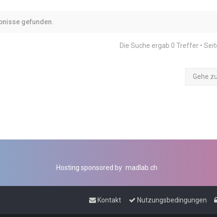
bnisse gefunden.
Die Suche ergab 0 Treffer • Sei
Gehe z
Hosting sponsored by
madlab.ch
Kontakt
Nutzungsbedingungen