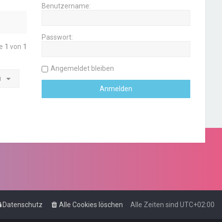
Benutzername:
Passwort:
te
1
von
1
Angemeldet bleiben
u
Datenschutz
Alle Cookies löschen
Alle Zeiten sind
UTC+02:00