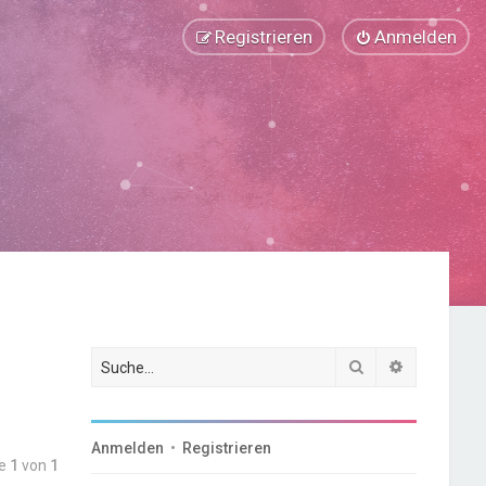
Registrieren
Anmelden
Suche
Erweiterte
Anmelden
•
Registrieren
te
1
von
1