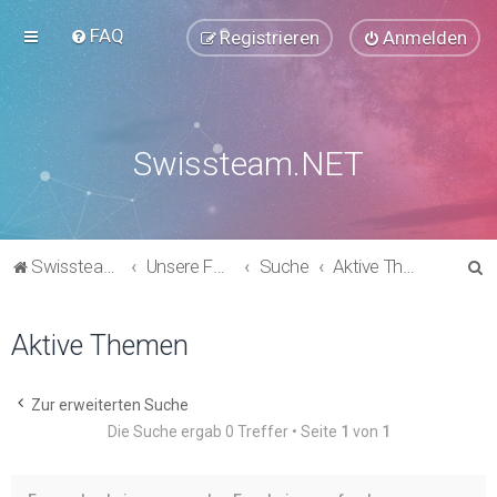
FAQ
Registrieren
Anmelden
Swissteam.NET
S
Swissteam.NET
Unsere Foren
Suche
Aktive Themen
u
c
Aktive Themen
h
e
Zur erweiterten Suche
Die Suche ergab 0 Treffer • Seite
1
von
1