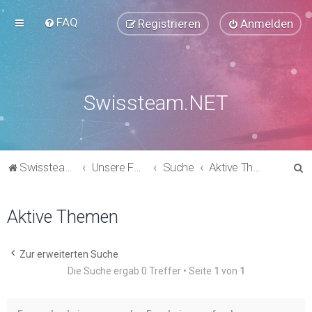
FAQ
Registrieren
Anmelden
Swissteam.NET
S
Swissteam.NET
Unsere Foren
Suche
Aktive Themen
u
c
Aktive Themen
h
e
Zur erweiterten Suche
Die Suche ergab 0 Treffer • Seite
1
von
1