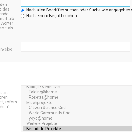
nden
t, das
Nach allen Begriffen suchen oder Suche wie angegeben
wende
Nach einem Begriff suchen
nerhalb
 Wörter
n * als
ilweise
, in
oren
t, sofern
chen“