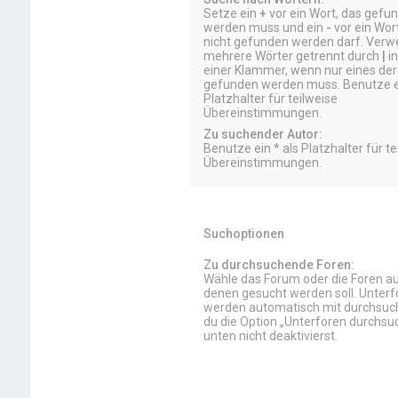
Setze ein
+
vor ein Wort, das gefu
werden muss und ein
-
vor ein Wor
nicht gefunden werden darf. Ver
mehrere Wörter getrennt durch
|
in
einer Klammer, wenn nur eines der
gefunden werden muss. Benutze ei
Platzhalter für teilweise
Übereinstimmungen.
Zu suchender Autor:
Benutze ein * als Platzhalter für te
Übereinstimmungen.
Suchoptionen
Zu durchsuchende Foren:
Wähle das Forum oder die Foren aus
denen gesucht werden soll. Unterf
werden automatisch mit durchsuch
du die Option „Unterforen durchsu
unten nicht deaktivierst.