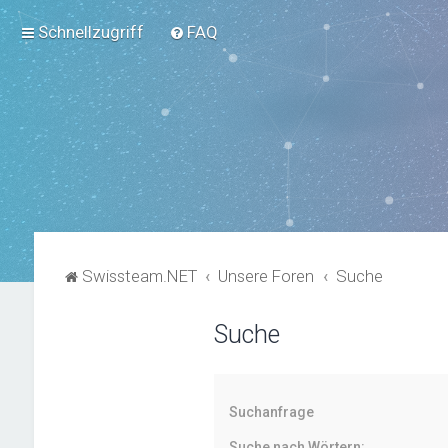
Schnellzugriff
FAQ
Swissteam.NET
Unsere Foren
Suche
Suche
Suchanfrage
Suche nach Wörtern: