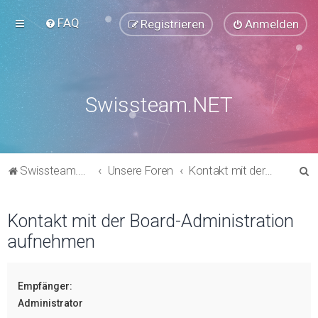
FAQ
Registrieren
Anmelden
Swissteam.NET
S
Swissteam.NET
Unsere Foren
Kontakt mit der Board-Administration aufnehmen
u
c
Kontakt mit der Board-Administration
h
aufnehmen
e
Empfänger:
Administrator