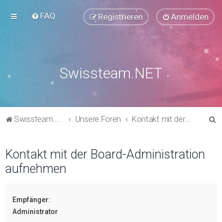
FAQ
Registrieren
Anmelden
Swissteam.NET
S
Swissteam.NET
Unsere Foren
Kontakt mit der Board-Administration aufnehmen
u
c
Kontakt mit der Board-Administration
h
aufnehmen
e
Empfänger:
Administrator