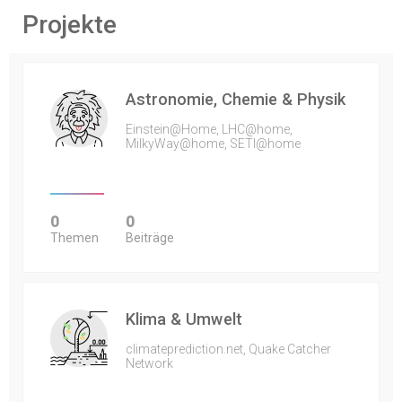
Projekte
Astronomie, Chemie & Physik
Einstein@Home, LHC@home,
MilkyWay@home, SETI@home
0
0
Themen
Beiträge
Klima & Umwelt
climateprediction.net, Quake Catcher
Network