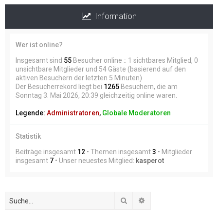
Information
Wer ist online?
Insgesamt sind
55
Besucher online :: 1 sichtbares Mitglied, 0
unsichtbare Mitglieder und 54 Gäste (basierend auf den
aktiven Besuchern der letzten 5 Minuten)
Der Besucherrekord liegt bei
1265
Besuchern, die am
Sonntag 3. Mai 2026, 20:39 gleichzeitig online waren.
Legende:
Administratoren
,
Globale Moderatoren
Statistik
Beiträge insgesamt
12
• Themen insgesamt
3
• Mitglieder
insgesamt
7
• Unser neuestes Mitglied:
kasperot
Suche
Erweiterte Suche