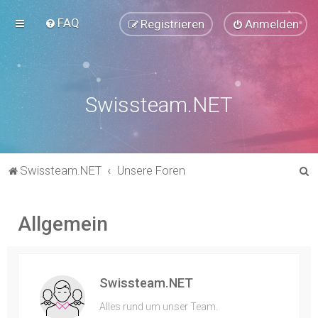
FAQ
Registrieren
Anmelden
Swissteam.NET
S
Swissteam.NET
Unsere Foren
u
c
Allgemein
h
e
Swissteam.NET
Alles rund um unser Team.