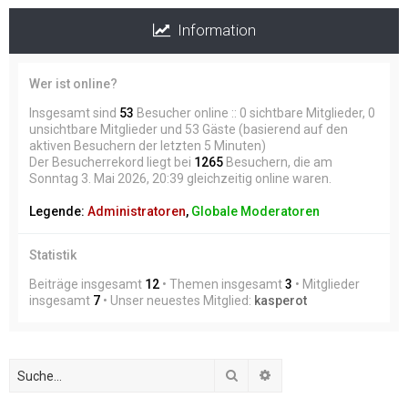
Information
Wer ist online?
Insgesamt sind
53
Besucher online :: 0 sichtbare Mitglieder, 0
unsichtbare Mitglieder und 53 Gäste (basierend auf den
aktiven Besuchern der letzten 5 Minuten)
Der Besucherrekord liegt bei
1265
Besuchern, die am
Sonntag 3. Mai 2026, 20:39 gleichzeitig online waren.
Legende:
Administratoren
,
Globale Moderatoren
Statistik
Beiträge insgesamt
12
• Themen insgesamt
3
• Mitglieder
insgesamt
7
• Unser neuestes Mitglied:
kasperot
Suche
Erweiterte Suche