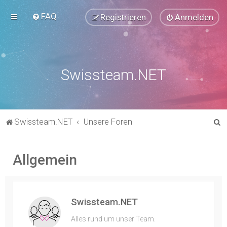
FAQ
Registrieren
Anmelden
Swissteam.NET
S
Swissteam.NET
Unsere Foren
u
c
Allgemein
h
e
Swissteam.NET
Alles rund um unser Team.