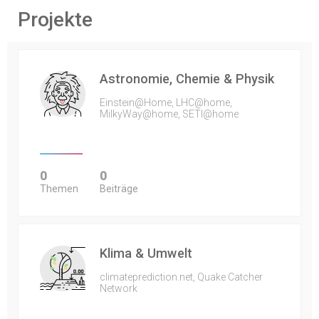
Projekte
Astronomie, Chemie & Physik
Einstein@Home, LHC@home,
MilkyWay@home, SETI@home
0
0
Themen
Beiträge
Klima & Umwelt
climateprediction.net, Quake Catcher
Network