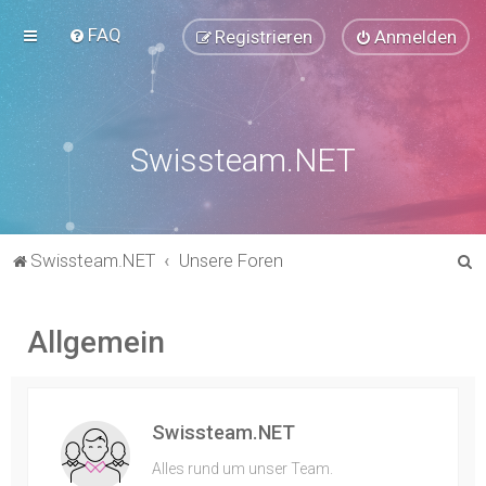
FAQ
Registrieren
Anmelden
Swissteam.NET
S
Swissteam.NET
Unsere Foren
u
c
Allgemein
h
e
Swissteam.NET
Alles rund um unser Team.