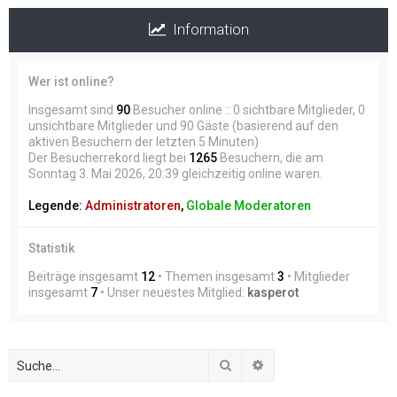
Information
Wer ist online?
Insgesamt sind
90
Besucher online :: 0 sichtbare Mitglieder, 0
unsichtbare Mitglieder und 90 Gäste (basierend auf den
aktiven Besuchern der letzten 5 Minuten)
Der Besucherrekord liegt bei
1265
Besuchern, die am
Sonntag 3. Mai 2026, 20:39 gleichzeitig online waren.
Legende:
Administratoren
,
Globale Moderatoren
Statistik
Beiträge insgesamt
12
• Themen insgesamt
3
• Mitglieder
insgesamt
7
• Unser neuestes Mitglied:
kasperot
Suche
Erweiterte Suche