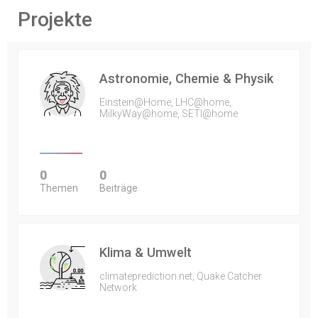
Projekte
Astronomie, Chemie & Physik
Einstein@Home, LHC@home,
MilkyWay@home, SETI@home
0
0
Themen
Beiträge
Klima & Umwelt
climateprediction.net, Quake Catcher
Network