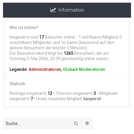
Information
Wer ist online?
Insgesamt sind
17
Besucher online :: 1 sichtbares Mitglied, 0
unsichtbare Mitglieder und 16 Gäste (basierend auf den
aktiven Besuchern der letzten 5 Minuten)
Der Besucherrekord liegt bei
1265
Besuchern, die am
Sonntag 3. Mai 2026, 20:39 gleichzeitig online waren.
Legende:
Administratoren
,
Globale Moderatoren
Statistik
Beiträge insgesamt
12
• Themen insgesamt
3
• Mitglieder
insgesamt
7
• Unser neuestes Mitglied:
kasperot
Suche
Erweiterte Suche