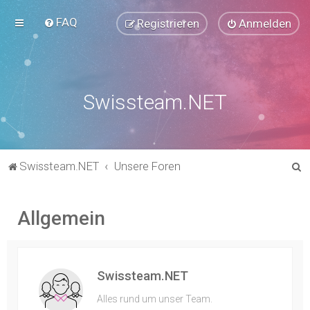
FAQ
Registrieren
Anmelden
Swissteam.NET
S
Swissteam.NET
Unsere Foren
u
c
Allgemein
h
e
Swissteam.NET
Alles rund um unser Team.