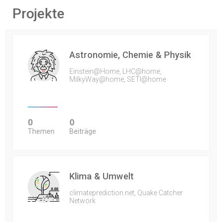
Projekte
Astronomie, Chemie & Physik
Einstein@Home, LHC@home,
MilkyWay@home, SETI@home
0
0
Themen
Beiträge
Klima & Umwelt
climateprediction.net, Quake Catcher
Network