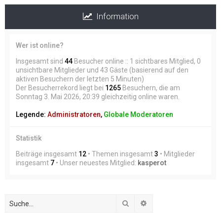
Information
Wer ist online?
Insgesamt sind
44
Besucher online :: 1 sichtbares Mitglied, 0
unsichtbare Mitglieder und 43 Gäste (basierend auf den
aktiven Besuchern der letzten 5 Minuten)
Der Besucherrekord liegt bei
1265
Besuchern, die am
Sonntag 3. Mai 2026, 20:39 gleichzeitig online waren.
Legende:
Administratoren
,
Globale Moderatoren
Statistik
Beiträge insgesamt
12
• Themen insgesamt
3
• Mitglieder
insgesamt
7
• Unser neuestes Mitglied:
kasperot
Suche
Erweiterte Suche