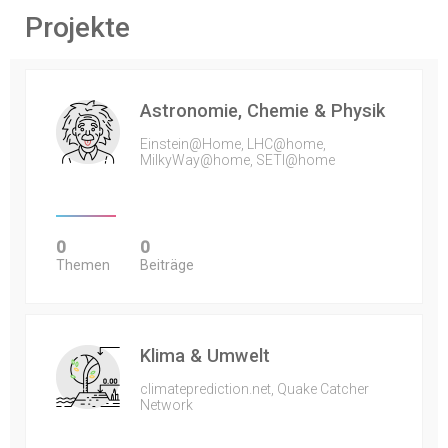
Projekte
Astronomie, Chemie & Physik
Einstein@Home, LHC@home,
MilkyWay@home, SETI@home
0
0
Themen
Beiträge
Klima & Umwelt
climateprediction.net, Quake Catcher
Network