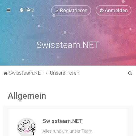
FAQ
Registrieren
Anmelden
Swissteam.NET
S
Swissteam.NET
Unsere Foren
u
c
Allgemein
h
e
Swissteam.NET
Alles rund um unser Team.