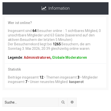
Information
Wer ist online?
Insgesamt sind
64
Besucher online :: 1 sichtbares Mitglied, 0
unsichtbare Mitglieder und 63 Gäste (basierend auf den
aktiven Besuchern der letzten 5 Minuten)
Der Besucherrekord liegt bei
1265
Besuchern, die am
Sonntag 3. Mai 2026, 20:39 gleichzeitig online waren.
Legende:
Administratoren
,
Globale Moderatoren
Statistik
Beiträge insgesamt
12
• Themen insgesamt
3
• Mitglieder
insgesamt
7
• Unser neuestes Mitglied:
kasperot
Suche
Erweiterte Suche