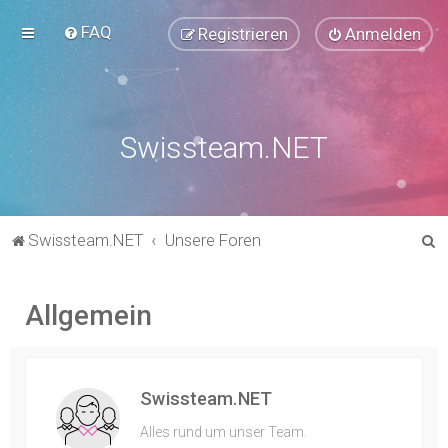
FAQ
Registrieren
Anmelden
Swissteam.NET
S
Swissteam.NET
Unsere Foren
u
c
Allgemein
h
e
Swissteam.NET
Alles rund um unser Team.