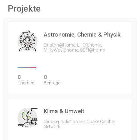
Projekte
Astronomie, Chemie & Physik
Einstein@Home, LHC@home,
MilkyWay@home, SETI@home
0
0
Themen
Beiträge
Klima & Umwelt
climateprediction.net, Quake Catcher
Network