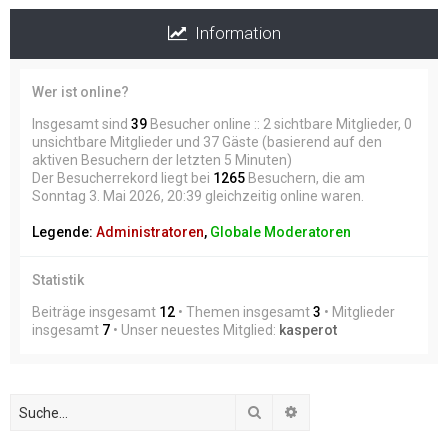
Information
Wer ist online?
Insgesamt sind
39
Besucher online :: 2 sichtbare Mitglieder, 0
unsichtbare Mitglieder und 37 Gäste (basierend auf den
aktiven Besuchern der letzten 5 Minuten)
Der Besucherrekord liegt bei
1265
Besuchern, die am
Sonntag 3. Mai 2026, 20:39 gleichzeitig online waren.
Legende:
Administratoren
,
Globale Moderatoren
Statistik
Beiträge insgesamt
12
• Themen insgesamt
3
• Mitglieder
insgesamt
7
• Unser neuestes Mitglied:
kasperot
Suche
Erweiterte Suche