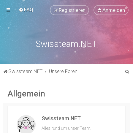
FAQ
Registrieren
Anmelden
Swissteam.NET
S
Swissteam.NET
Unsere Foren
u
c
Allgemein
h
e
Swissteam.NET
Alles rund um unser Team.