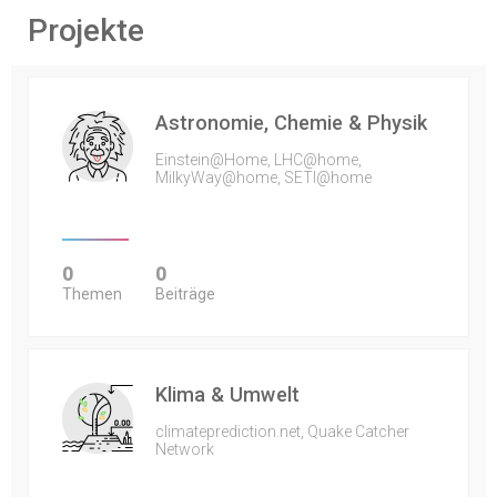
Projekte
Astronomie, Chemie & Physik
Einstein@Home, LHC@home,
MilkyWay@home, SETI@home
0
0
Themen
Beiträge
Klima & Umwelt
climateprediction.net, Quake Catcher
Network