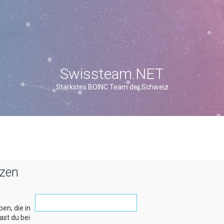
Swissteam.NET
Stärkstes BOINC Team der Schweiz
tzen
en, die in
hast du bei