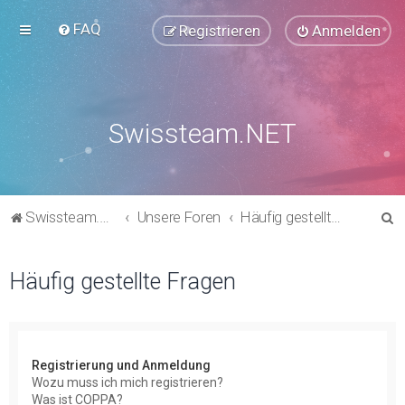
FAQ
Registrieren
Anmelden
Swissteam.NET
S
Swissteam.NET
Unsere Foren
Häufig gestellte Fragen
u
c
Häufig gestellte Fragen
h
e
Registrierung und Anmeldung
Wozu muss ich mich registrieren?
Was ist COPPA?