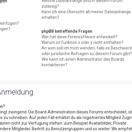
Welche Dateianhänge sind in diesem Forum
ypen
zulässig?
Kann ich eine Übersicht all meiner Dateianhänge
erhalten?
e einfügen?
ngen?
phpBB betreffende Fragen
Wer hat diese Forensoftware entwickelt?
Warum ist Funktion x oder y nicht enthalten?
?
An wen soll ich mich wenden, falls es Beschwer
oder juristische Anfragen zu diesem Forum gibt?
Wie kann ich einen Administrator des Boards
kontaktieren?
 Anmeldung
en?
edingt zwingend. Die Board-Administration dieses Forums entscheidet, o
e zu schreiben. Auf jeden Fall erhältst du als registriertes Mitglied Zugri
ästen nicht zur Verfügung stehen: zum Beispiel Avatarbilder, Private
ndere Mitglieder, Beitritt zu Benutzergruppen und so weiter. Wir empfe