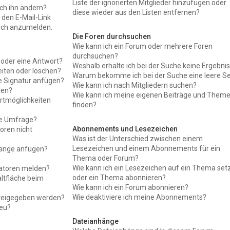
Liste der ignorierten Mitglieder hinzufügen oder
ch ihn ändern?
diese wieder aus den Listen entfernen?
 den E-Mail-Link
mich anzumelden.
Die Foren durchsuchen
Wie kann ich ein Forum oder mehrere Foren
durchsuchen?
 oder eine Antwort?
Weshalb erhalte ich bei der Suche keine Ergebni
eiten oder löschen?
Warum bekomme ich bei der Suche eine leere Se
e Signatur anfügen?
Wie kann ich nach Mitgliedern suchen?
len?
Wie kann ich meine eigenen Beiträge und Them
rtmöglichkeiten
finden?
ne Umfrage?
Abonnements und Lesezeichen
oren nicht
Was ist der Unterschied zwischen einem
Lesezeichen und einem Abonnements für ein
hänge anfügen?
Thema oder Forum?
Wie kann ich ein Lesezeichen auf ein Thema set
ratoren melden?
oder ein Thema abonnieren?
ltfläche beim
Wie kann ich ein Forum abonnieren?
Wie deaktiviere ich meine Abonnements?
reigegeben werden?
neu?
Dateianhänge