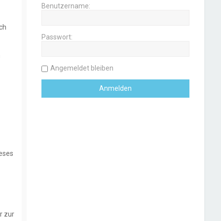
Benutzername:
ich
Passwort:
n
Angemeldet bleiben
ieses
r zur