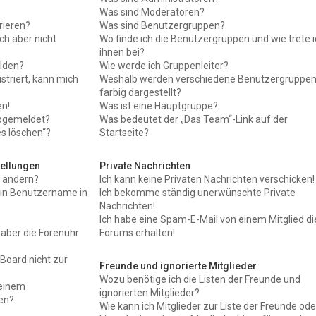
Was sind Moderatoren?
rieren?
Was sind Benutzergruppen?
ch aber nicht
Wo finde ich die Benutzergruppen und wie trete 
ihnen bei?
lden?
Wie werde ich Gruppenleiter?
istriert, kann mich
Weshalb werden verschiedene Benutzergruppe
farbig dargestellt?
en!
Was ist eine Hauptgruppe?
bgemeldet?
Was bedeutet der „Das Team“-Link auf der
es löschen“?
Startseite?
tellungen
Private Nachrichten
n ändern?
Ich kann keine Privaten Nachrichten verschicken!
ein Benutzername in
Ich bekomme ständig unerwünschte Private
Nachrichten!
Ich habe eine Spam-E-Mail von einem Mitglied d
, aber die Forenuhr
Forums erhalten!
Board nicht zur
Freunde und ignorierte Mitglieder
Wozu benötige ich die Listen der Freunde und
meinem
ignorierten Mitglieder?
en?
Wie kann ich Mitglieder zur Liste der Freunde ode