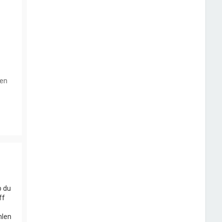
den
b du
ff
hlen