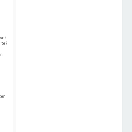
sse?
ite?
en
zen