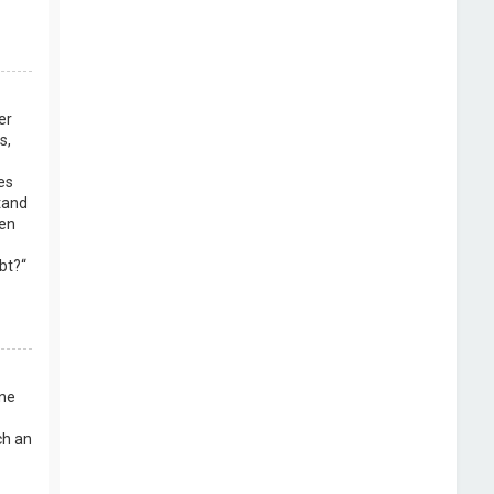
er
s,
es
stand
ten
bt?“
ine
ch an