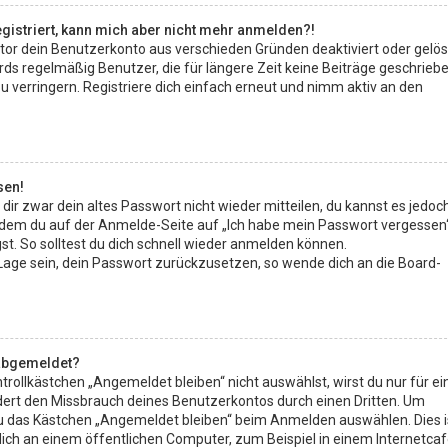
registriert, kann mich aber nicht mehr anmelden?!
ator dein Benutzerkonto aus verschieden Gründen deaktiviert oder gelö
ds regelmäßig Benutzer, die für längere Zeit keine Beiträge geschrieb
verringern. Registriere dich einfach erneut und nimm aktiv an den
sen!
 dir zwar dein altes Passwort nicht wieder mitteilen, du kannst es jedoc
ndem du auf der Anmelde-Seite auf „Ich habe mein Passwort vergessen
st. So solltest du dich schnell wieder anmelden können.
r Lage sein, dein Passwort zurückzusetzen, so wende dich an die Board-
abgemeldet?
ollkästchen „Angemeldet bleiben“ nicht auswählst, wirst du nur für ei
dert den Missbrauch deines Benutzerkontos durch einen Dritten. Um
u das Kästchen „Angemeldet bleiben“ beim Anmelden auswählen. Dies i
ch an einem öffentlichen Computer, zum Beispiel in einem Internetcaf