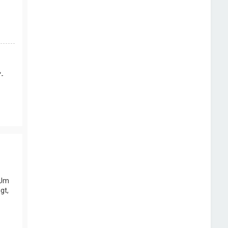
“-
 Um
gt,