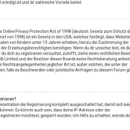
erledigt ist und dir zahlreiche Vorteile bietet.
s Online Privacy Protection Act of 1998 (deutsch: Gesetz zum Schutz d
net von 1998) ist ein Gesetz in den USA, welches festlegt, dass Website
Daten von Kindern unter 13 Jahren erheben, hierzu die Zustimmung der
der Erziehungsberechtigten benötigen. Wenn du dir unsicher bist, ob di
 du dich zu registrieren versuchst, zutrifft, ziehe einen rechtlichen Bei
BB Limited und der Besitzer dieses Boards keine Rechtsberatung anbie
ür Rechtsangelegenheiten jeglicher Art ist; außer solchen, die unter der
en, falls es Beschwerden oder juristische Anfragen zu diesem Forum gi
strieren?
nistration die Registrierung komplett ausgeschaltet hat, damit sich ke
nnen. Es könnte auch sein, dass deine IP-Adresse oder der
gistrieren möchtest, gesperrt wurden. Um Hilfe zu erhalten, wende di