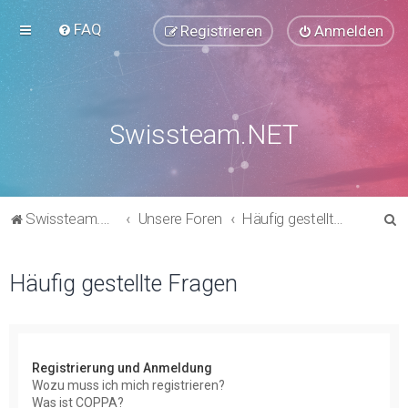
FAQ
Registrieren
Anmelden
Swissteam.NET
S
Swissteam.NET
Unsere Foren
Häufig gestellte Fragen
u
c
Häufig gestellte Fragen
h
e
Registrierung und Anmeldung
Wozu muss ich mich registrieren?
Was ist COPPA?