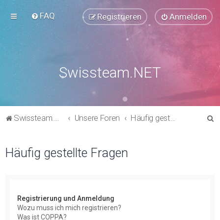
FAQ
Registrieren
Anmelden
Swissteam.NET
S
Swissteam.NET
Unsere Foren
Häufig gestellte Fragen
u
c
Häufig gestellte Fragen
h
e
Registrierung und Anmeldung
Wozu muss ich mich registrieren?
Was ist COPPA?